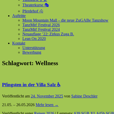
Theaterkurse 🎭
Pferdehof 🐴
Auftritte
Moon Mountain Mall – die neue ZuGABe Tanzshow
TanzMit! Festival 2026
TanzMit! Festival 2024
Neuauflage ’22: Zirkus Zuga B.
Lean On 2020
Kontakt
Unterstützung
Bewerbung
Schlagwort:
Wellness
Pfingsten in der Villa Salz ♿
Veröffentlicht am
24. November 2025
von
Sabine Deschler
21.05. – 26.05.2026
Mehr lesen →
Veröffentlicht unter
Reisen 2026
|
Lemmata:
§39 SGB XI
,
§45b SGB