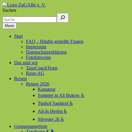
Suchen
ZuGABe e. V.
Zusammen geht alles besser
Menü
Start
FAQ – Häufig gestellte Fragen
Impressum
Datenschutzerklärung
Fotohinweise
Das sind wir
TanzCoachTeam
Reise AG
Reisen
Reisen 2026
Kanutour
Sommer in Alt Bukow ♿
Tipihof Sauldorf ♿
All-In Herbst ♿
Silvester 26 ♿
Gruppenangebote
Tanzkurse 💃 🕺