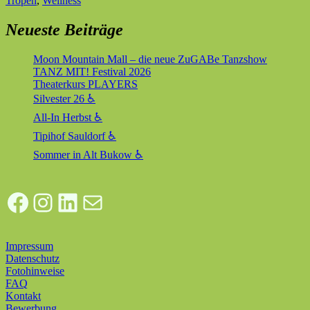
Tropen
,
Wellness
Neueste Beiträge
Moon Mountain Mall – die neue ZuGABe Tanzshow
TANZ MIT! Festival 2026
Theaterkurs PLAYERS
Silvester 26 ♿
All-In Herbst ♿
Tipihof Sauldorf ♿
Sommer in Alt Bukow ♿
Facebook
Instagram
LinkedIn
E-Mail
Impressum
Datenschutz
Fotohinweise
FAQ
Kontakt
Bewerbung