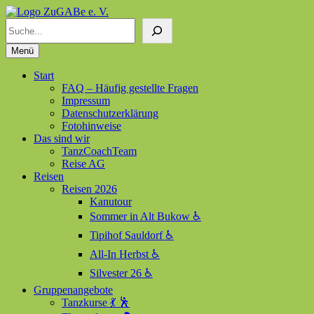
Suchen
ZuGABe e. V.
Zusammen geht alles besser
Menü
Start
FAQ – Häufig gestellte Fragen
Impressum
Datenschutzerklärung
Fotohinweise
Das sind wir
TanzCoachTeam
Reise AG
Reisen
Reisen 2026
Kanutour
Sommer in Alt Bukow ♿
Tipihof Sauldorf ♿
All-In Herbst ♿
Silvester 26 ♿
Gruppenangebote
Tanzkurse 💃 🕺