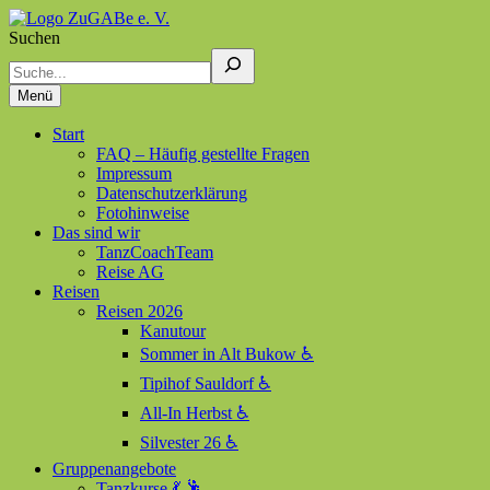
Suchen
ZuGABe e. V.
Zusammen geht alles besser
Menü
Start
FAQ – Häufig gestellte Fragen
Impressum
Datenschutzerklärung
Fotohinweise
Das sind wir
TanzCoachTeam
Reise AG
Reisen
Reisen 2026
Kanutour
Sommer in Alt Bukow ♿
Tipihof Sauldorf ♿
All-In Herbst ♿
Silvester 26 ♿
Gruppenangebote
Tanzkurse 💃 🕺