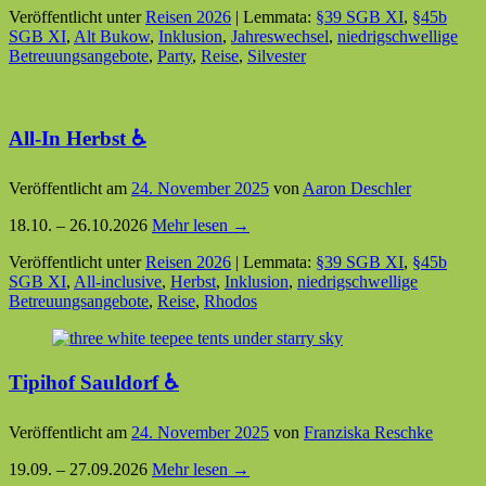
Veröffentlicht unter
Reisen 2026
|
Lemmata:
§39 SGB XI
,
§45b
SGB XI
,
Alt Bukow
,
Inklusion
,
Jahreswechsel
,
niedrigschwellige
Betreuungsangebote
,
Party
,
Reise
,
Silvester
All-In Herbst ♿
Veröffentlicht am
24. November 2025
von
Aaron Deschler
18.10. – 26.10.2026
Mehr lesen →
Veröffentlicht unter
Reisen 2026
|
Lemmata:
§39 SGB XI
,
§45b
SGB XI
,
All-inclusive
,
Herbst
,
Inklusion
,
niedrigschwellige
Betreuungsangebote
,
Reise
,
Rhodos
Tipihof Sauldorf ♿
Veröffentlicht am
24. November 2025
von
Franziska Reschke
19.09. – 27.09.2026
Mehr lesen →