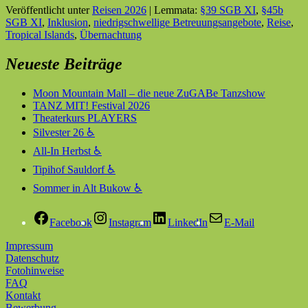
Veröffentlicht unter
Reisen 2026
|
Lemmata:
§39 SGB XI
,
§45b
SGB XI
,
Inklusion
,
niedrigschwellige Betreuungsangebote
,
Reise
,
Tropical Islands
,
Übernachtung
Neueste Beiträge
Moon Mountain Mall – die neue ZuGABe Tanzshow
TANZ MIT! Festival 2026
Theaterkurs PLAYERS
Silvester 26 ♿
All-In Herbst ♿
Tipihof Sauldorf ♿
Sommer in Alt Bukow ♿
Facebook
Instagram
LinkedIn
E-Mail
Impressum
Datenschutz
Fotohinweise
FAQ
Kontakt
Bewerbung