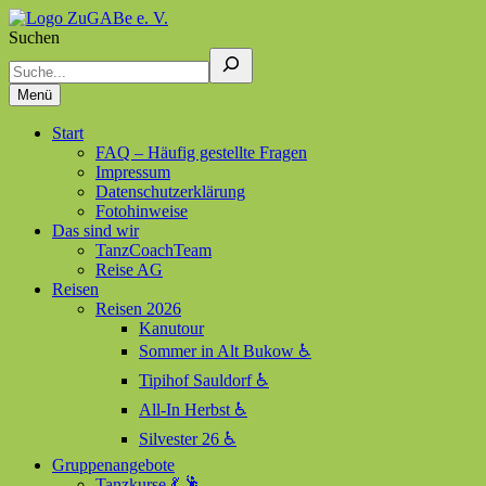
Suchen
ZuGABe e. V.
Zusammen geht alles besser
Menü
Start
FAQ – Häufig gestellte Fragen
Impressum
Datenschutzerklärung
Fotohinweise
Das sind wir
TanzCoachTeam
Reise AG
Reisen
Reisen 2026
Kanutour
Sommer in Alt Bukow ♿
Tipihof Sauldorf ♿
All-In Herbst ♿
Silvester 26 ♿
Gruppenangebote
Tanzkurse 💃 🕺