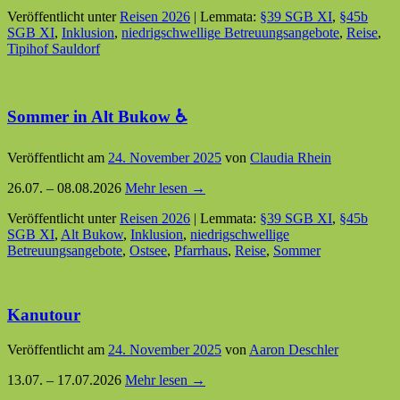
Veröffentlicht unter
Reisen 2026
|
Lemmata:
§39 SGB XI
,
§45b
SGB XI
,
Inklusion
,
niedrigschwellige Betreuungsangebote
,
Reise
,
Tipihof Sauldorf
Sommer in Alt Bukow ♿
Veröffentlicht am
24. November 2025
von
Claudia Rhein
26.07. – 08.08.2026
Mehr lesen →
Veröffentlicht unter
Reisen 2026
|
Lemmata:
§39 SGB XI
,
§45b
SGB XI
,
Alt Bukow
,
Inklusion
,
niedrigschwellige
Betreuungsangebote
,
Ostsee
,
Pfarrhaus
,
Reise
,
Sommer
Kanutour
Veröffentlicht am
24. November 2025
von
Aaron Deschler
13.07. – 17.07.2026
Mehr lesen →