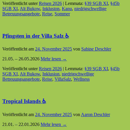
Veröffentlicht unter
Reisen 2026
|
Lemmata:
§39 SGB XI
,
§45b
SGB XI
,
Alt Bukow
,
Inklusion
,
Kanu
,
niedrigschwellige
Betreuungsangebote
,
Reise
,
Sommer
Pfingsten in der Villa Salz ♿
Veröffentlicht am
24. November 2025
von
Sabine Deschler
21.05. – 26.05.2026
Mehr lesen →
Veröffentlicht unter
Reisen 2026
|
Lemmata:
§39 SGB XI
,
§45b
SGB XI
,
Alt Bukow
,
Inklusion
,
niedrigschwellige
Betreuungsangebote
,
Reise
,
VillaSalz
,
Wellness
Tropical Islands ♿
Veröffentlicht am
24. November 2025
von
Aaron Deschler
21.01. – 22.01.2026
Mehr lesen →