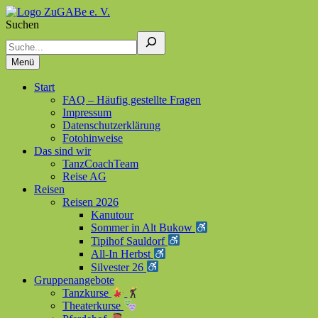
Suchen
ZuGABe e. V.
Zusammen geht alles besser
Menü
Start
FAQ – Häufig gestellte Fragen
Impressum
Datenschutzerklärung
Fotohinweise
Das sind wir
TanzCoachTeam
Reise AG
Reisen
Reisen 2026
Kanutour
Sommer in Alt Bukow
Tipihof Sauldorf
All-In Herbst
Silvester 26
Gruppenangebote
Tanzkurse
Theaterkurse