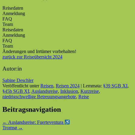
Reisedaten
Anmeldung
FAQ
Team
Reisedaten
Anmeldung
FAQ
Team
Änderungen und Irrtümer vorbehalten!
zurück zur Reiseübersicht 2024
Autor:in
Sabine Deschler
Veröffentlicht unter
Reisen
,
Reisen 2024
|
Lemmata:
§39 SGB XI
,
§45b SGB XI
,
Auslandsreise
,
Inklusion
,
Kurzreise
,
niedrigschwellige Betreuungsangebote
,
Reise
Beitragsnavigation
←
Auslandsreise: Fuerteventura
Tromsø
→