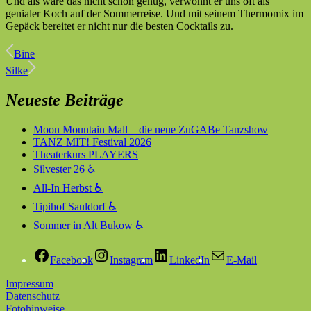
Und als wäre das nicht schon genug, verwöhnt er uns oft als
genialer Koch auf der Sommerreise. Und mit seinem Thermomix im
Gepäck bereitet er nicht nur die besten Cocktails zu.
Bine
Silke
Neueste Beiträge
Moon Mountain Mall – die neue ZuGABe Tanzshow
TANZ MIT! Festival 2026
Theaterkurs PLAYERS
Silvester 26 ♿
All-In Herbst ♿
Tipihof Sauldorf ♿
Sommer in Alt Bukow ♿
Facebook
Instagram
LinkedIn
E-Mail
Impressum
Datenschutz
Fotohinweise