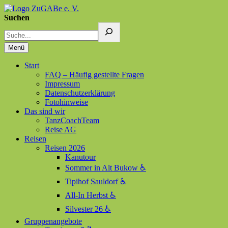
Suchen
ZuGABe e. V.
Zusammen geht alles besser
Menü
Start
FAQ – Häufig gestellte Fragen
Impressum
Datenschutzerklärung
Fotohinweise
Das sind wir
TanzCoachTeam
Reise AG
Reisen
Reisen 2026
Kanutour
Sommer in Alt Bukow ♿
Tipihof Sauldorf ♿
All-In Herbst ♿
Silvester 26 ♿
Gruppenangebote