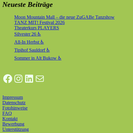
Neueste Beiträge
Moon Mountain Mall – die neue ZuGABe Tanzshow
TANZ MIT! Festival 2026
Theaterkurs PLAYERS
Silvester 26 ♿
All-In Herbst ♿
Tipihof Sauldorf ♿
Sommer in Alt Bukow ♿
Facebook
Instagram
LinkedIn
E-Mail
Impressum
Datenschutz
Fotohinweise
FAQ
Kontakt
Bewerbung
Unterstützung