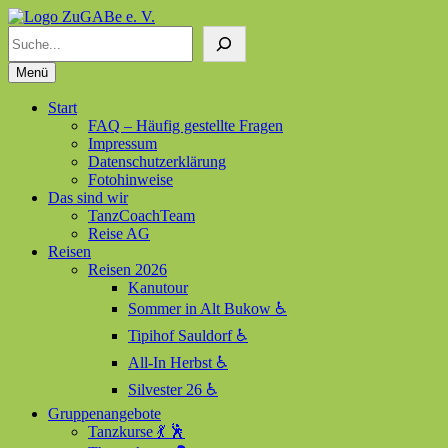
Suchen
ZuGABe e. V.
Zusammen geht alles besser
Menü
Start
FAQ – Häufig gestellte Fragen
Impressum
Datenschutzerklärung
Fotohinweise
Das sind wir
TanzCoachTeam
Reise AG
Reisen
Reisen 2026
Kanutour
Sommer in Alt Bukow ♿
Tipihof Sauldorf ♿
All-In Herbst ♿
Silvester 26 ♿
Gruppenangebote
Tanzkurse 💃 🕺