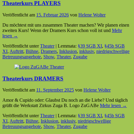
Theaterkurs PLAYERS
Veröffentlicht am
15. Februar 2026
von
Helene Wolter
Du möchtest mit uns zusammen Theater machen? Wir planen einen
zweiten Kurs! Wenn der Dramers Kurs schon voll ist und
Mehr
lesen →
Veröffentlicht unter
Theater
|
Lemmata:
§39 SGB XI
,
§45b SGB
XI
,
Auftritt
,
Bühne
,
Dramers
,
Inklusion
,
inklusiv
,
niedrigschwellige
Betreuungsangebote
,
Show
,
Theater
,
Zugabe
Theaterkurs DRAMERS
Veröffentlicht am
11. September 2025
von
Helene Wolter
Amor & Cupido oder: Glaubst Du noch an die Liebe? Und täglich
grüßt die Werkstatt Zirkus Zuga B. Logo ZuGABe
Mehr lesen →
Veröffentlicht unter
Theater
|
Lemmata:
§39 SGB XI
,
§45b SGB
XI
,
Auftritt
,
Bühne
,
Inklusion
,
inklusiv
,
niedrigschwellige
Betreuungsangebote
,
Show
,
Theater
,
Zugabe