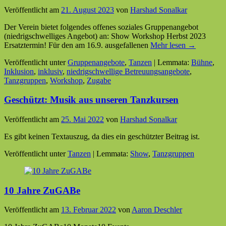
Veröffentlicht am
21. August 2023
von
Harshad Sonalkar
Der Verein bietet folgendes offenes soziales Gruppenangebot
(niedrigschwelliges Angebot) an: Show Workshop Herbst 2023
Ersatztermin! Für den am 16.9. ausgefallenen
Mehr lesen →
Veröffentlicht unter
Gruppenangebote
,
Tanzen
|
Lemmata:
Bühne
,
Inklusion
,
inklusiv
,
niedrigschwellige Betreuungsangebote
,
Tanzgruppen
,
Workshop
,
Zugabe
Geschützt: Musik aus unseren Tanzkursen
Veröffentlicht am
25. Mai 2022
von
Harshad Sonalkar
Es gibt keinen Textauszug, da dies ein geschützter Beitrag ist.
Veröffentlicht unter
Tanzen
|
Lemmata:
Show
,
Tanzgruppen
10 Jahre ZuGABe
Veröffentlicht am
13. Februar 2022
von
Aaron Deschler