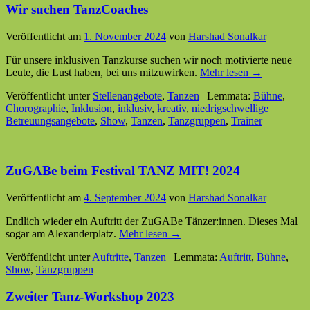
Wir suchen TanzCoaches
Veröffentlicht am
1. November 2024
von
Harshad Sonalkar
Für unsere inklusiven Tanzkurse suchen wir noch motivierte neue
Leute, die Lust haben, bei uns mitzuwirken.
Mehr lesen →
Veröffentlicht unter
Stellenangebote
,
Tanzen
|
Lemmata:
Bühne
,
Chorographie
,
Inklusion
,
inklusiv
,
kreativ
,
niedrigschwellige
Betreuungsangebote
,
Show
,
Tanzen
,
Tanzgruppen
,
Trainer
ZuGABe beim Festival TANZ MIT! 2024
Veröffentlicht am
4. September 2024
von
Harshad Sonalkar
Endlich wieder ein Auftritt der ZuGABe Tänzer:innen. Dieses Mal
sogar am Alexanderplatz.
Mehr lesen →
Veröffentlicht unter
Auftritte
,
Tanzen
|
Lemmata:
Auftritt
,
Bühne
,
Show
,
Tanzgruppen
Zweiter Tanz-Workshop 2023