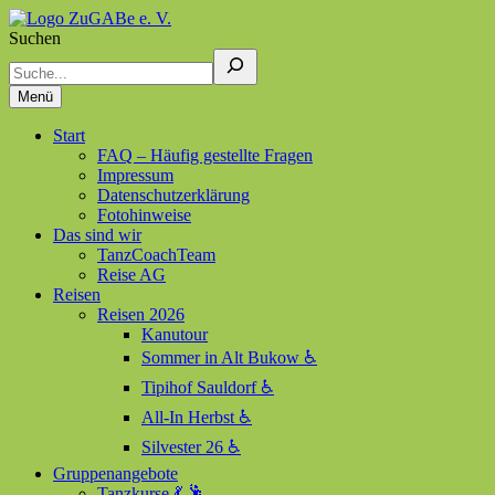
Suchen
ZuGABe e. V.
Zusammen geht alles besser
Menü
Start
FAQ – Häufig gestellte Fragen
Impressum
Datenschutzerklärung
Fotohinweise
Das sind wir
TanzCoachTeam
Reise AG
Reisen
Reisen 2026
Kanutour
Sommer in Alt Bukow ♿
Tipihof Sauldorf ♿
All-In Herbst ♿
Silvester 26 ♿
Gruppenangebote
Tanzkurse 💃 🕺