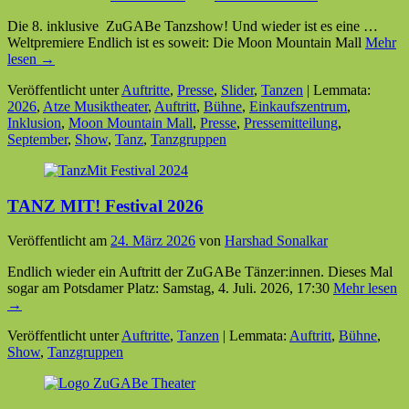
Die 8. inklusive ZuGABe Tanzshow! Und wieder ist es eine …
Weltpremiere Endlich ist es soweit: Die Moon Mountain Mall
Mehr
lesen →
Veröffentlicht unter
Auftritte
,
Presse
,
Slider
,
Tanzen
|
Lemmata:
2026
,
Atze Musiktheater
,
Auftritt
,
Bühne
,
Einkaufszentrum
,
Inklusion
,
Moon Mountain Mall
,
Presse
,
Pressemitteilung
,
September
,
Show
,
Tanz
,
Tanzgruppen
TANZ MIT! Festival 2026
Veröffentlicht am
24. März 2026
von
Harshad Sonalkar
Endlich wieder ein Auftritt der ZuGABe Tänzer:innen. Dieses Mal
sogar am Potsdamer Platz: Samstag, 4. Juli. 2026, 17:30
Mehr lesen
→
Veröffentlicht unter
Auftritte
,
Tanzen
|
Lemmata:
Auftritt
,
Bühne
,
Show
,
Tanzgruppen