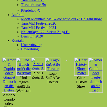
Theaterkurse 🎭
Pferdehof 🐴
Auftritte
Moon Mountain Mall – die neue ZuGABe Tanzshow
TanzMit! Festival 2026
TanzMit! Festival 2024
Neuauflage ’22: Zirkus Zuga B.
Lean On 2020
Kontakt
Unterstützung
Bewerbung
Zirkus
Logo
Zuga B.
Und
ZuGABe
Chart
täglich
Theater
History
grüßt die
Show
Werkstatt
Amor &
Cupido
oder: