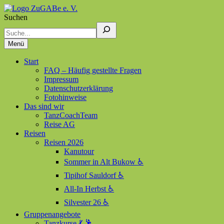
Suchen
ZuGABe e. V.
Zusammen geht alles besser
Menü
Start
FAQ – Häufig gestellte Fragen
Impressum
Datenschutzerklärung
Fotohinweise
Das sind wir
TanzCoachTeam
Reise AG
Reisen
Reisen 2026
Kanutour
Sommer in Alt Bukow ♿
Tipihof Sauldorf ♿
All-In Herbst ♿
Silvester 26 ♿
Gruppenangebote
Tanzkurse 💃 🕺