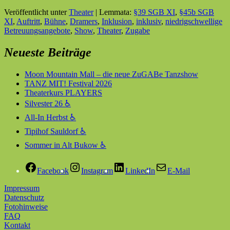
Veröffentlicht unter
Theater
|
Lemmata:
§39 SGB XI
,
§45b SGB
XI
,
Auftritt
,
Bühne
,
Dramers
,
Inklusion
,
inklusiv
,
niedrigschwellige
Betreuungsangebote
,
Show
,
Theater
,
Zugabe
Neueste Beiträge
Moon Mountain Mall – die neue ZuGABe Tanzshow
TANZ MIT! Festival 2026
Theaterkurs PLAYERS
Silvester 26 ♿
All-In Herbst ♿
Tipihof Sauldorf ♿
Sommer in Alt Bukow ♿
Facebook
Instagram
LinkedIn
E-Mail
Impressum
Datenschutz
Fotohinweise
FAQ
Kontakt