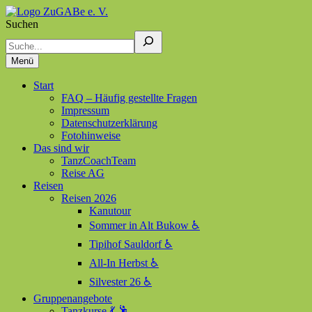
Suchen
ZuGABe e. V.
Zusammen geht alles besser
Menü
Start
FAQ – Häufig gestellte Fragen
Impressum
Datenschutzerklärung
Fotohinweise
Das sind wir
TanzCoachTeam
Reise AG
Reisen
Reisen 2026
Kanutour
Sommer in Alt Bukow ♿
Tipihof Sauldorf ♿
All-In Herbst ♿
Silvester 26 ♿
Gruppenangebote
Tanzkurse 💃 🕺