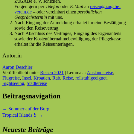
ZuGABe e. V. schicken.
Fragen gern per
Telefon
oder
E-Mail
an
reisen@zugabe-
verein.de
– oder vereinbart einen
persönlichen
Gesprächstermin
mit uns.
Nach Eingang der Anmeldung erhaltet ihr eine Bestätigung
sowie den Reisevertrag.
Nach Abschluss des Vertrages, Eingang des Eigenanteils
sowie der Kostenübernahmebewilligung der Pflegekasse
erhaltet ihr die Reiseunterlagen.
Autor:in
Aaron Deschler
Veröffentlicht unter
Reisen 2021
|
Lemmata:
Auslandsreise
,
Flugreise
,
Insel
,
Kroatien
,
Rab
,
Reise
,
rollstuhlgeeignet
,
Sightseeing
,
Städtereise
Beitragsnavigation
←
Sommer auf der Burg
Tropical Islands ♿
→
Neueste Beiträge