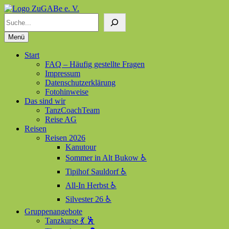
Suchen
ZuGABe e. V.
Zusammen geht alles besser
Menü
Start
FAQ – Häufig gestellte Fragen
Impressum
Datenschutzerklärung
Fotohinweise
Das sind wir
TanzCoachTeam
Reise AG
Reisen
Reisen 2026
Kanutour
Sommer in Alt Bukow ♿
Tipihof Sauldorf ♿
All-In Herbst ♿
Silvester 26 ♿
Gruppenangebote
Tanzkurse 💃 🕺