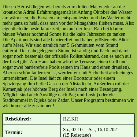
Diesen Herbst fliegen wir bereits zum dritten Mal wieder an die
kroatische Adria! Erfahrungsgemäß ist Anfang Oktober das Wasser
am wärmsten, die Kroaten am entspanntesten und das Wetter nicht
mehr ganz so heiß, dass man vor der Mittagshitze fliehen muss. Also
eigentlich die beste Jahreszeit, um auf der Insel Rab bei klarem
blauen Wasser nochmal Sonne für die kalte Jahreszeit zu tanken.
Die Apartments sind alle barrierefrei und haben größtenteils Blick
auf’s Meer. Wir sind nämlich nur 5 Gehminuten vom Strand
entfernt. Der nahegelegenen Strand ist sandig und flach und damit
sogar noch besser als der offizielle Rollstuhlstrand, den es auch auf
der Insel gibt. Am Haus haben wir eine Terrasse, einen Grill und
sogar zwei barrierefreie Pools (einen im Haus und einen draußen).
Aber so schön faulenzen ist, werden wir mit Sicherheit auch einiges
unternehmen. Die Insel lädt zu einer Bootstour oder einem
Spaziergang durch die Gassen der Altstadt ein. Außerdem ruft der
Kamenjak (der höchste Berg der Insel) nach einer Besteigung.
Möglich sind auch Ausflüge nach Pag und Losinj oder ein
Stadtbummel in Rijeka oder Zadar. Unser Programm bestimmen wir
wie immer alle zusammen!
Reisekürzel:
R21KR
Sa., 02.10. – Sa., 16.10.2021
Termin:
(15 Reisetage)