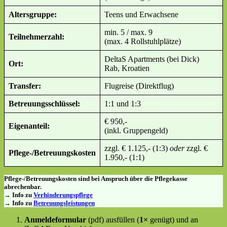
Altersgruppe:
Teens und Erwachsene
min. 5 / max. 9
Teilnehmerzahl:
(max. 4 Rollstuhlplätze)
DeltaS Apartments (bei Dick)
Ort:
Rab, Kroatien
Transfer:
Flugreise (Direktflug)
Betreuungsschlüssel:
1:1 und 1:3
€ 950,-
Eigenanteil:
(inkl. Gruppengeld)
zzgl. € 1.125,- (1:3)
oder
zzgl. €
Pflege-/Betreuungskosten
1.950,- (1:1)
Pflege-/Betreuungskosten sind bei Anspruch über die Pflegekasse
abrechenbar.
→ Info zu
Verhinderungspflege
→ Info zu
Betreuungsleistungen
Anmeldeformular
(pdf) ausfüllen (
1×
genügt) und an