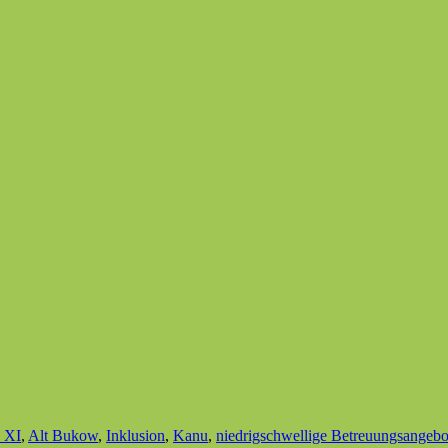
 XI
,
Alt Bukow
,
Inklusion
,
Kanu
,
niedrigschwellige Betreuungsangebo