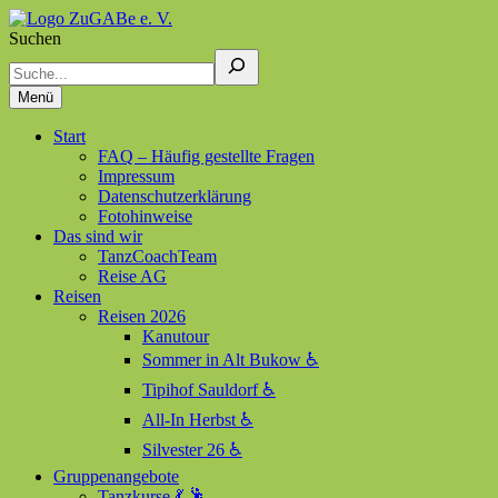
Suchen
ZuGABe e. V.
Zusammen geht alles besser
Menü
Start
FAQ – Häufig gestellte Fragen
Impressum
Datenschutzerklärung
Fotohinweise
Das sind wir
TanzCoachTeam
Reise AG
Reisen
Reisen 2026
Kanutour
Sommer in Alt Bukow ♿
Tipihof Sauldorf ♿
All-In Herbst ♿
Silvester 26 ♿
Gruppenangebote
Tanzkurse 💃 🕺