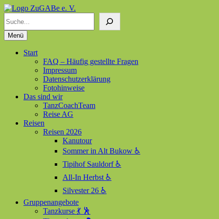
Suchen
ZuGABe e. V.
Zusammen geht alles besser
Menü
Start
FAQ – Häufig gestellte Fragen
Impressum
Datenschutzerklärung
Fotohinweise
Das sind wir
TanzCoachTeam
Reise AG
Reisen
Reisen 2026
Kanutour
Sommer in Alt Bukow ♿
Tipihof Sauldorf ♿
All-In Herbst ♿
Silvester 26 ♿
Gruppenangebote
Tanzkurse 💃 🕺