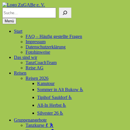
Suchen
ZuGABe e. V.
Zusammen geht alles besser
Menü
Start
FAQ – Häufig gestellte Fragen
Impressum
Datenschutzerklärung
Fotohinweise
Das sind wir
TanzCoachTeam
Reise AG
Reisen
Reisen 2026
Kanutour
Sommer in Alt Bukow ♿
Tipihof Sauldorf ♿
All-In Herbst ♿
Silvester 26 ♿
Gruppenangebote
Tanzkurse 💃 🕺