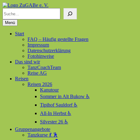
Suchen
ZuGABe e. V.
Zusammen geht alles besser
Menü
Start
FAQ – Häufig gestellte Fragen
Impressum
Datenschutzerklärung
Fotohinweise
Das sind wir
TanzCoachTeam
Reise AG
Reisen
Reisen 2026
Kanutour
Sommer in Alt Bukow ♿
Tipihof Sauldorf ♿
All-In Herbst ♿
Silvester 26 ♿
Gruppenangebote
Tanzkurse 💃 🕺