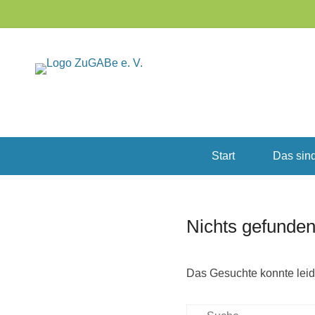
Start
Das sind
Nichts gefunde
Das Gesuchte konnte leide
Suchen