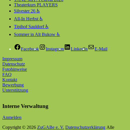
Theaterkurs PLAYERS
Silvester 26 ♿
All-In Herbst ♿
Tipihof Sauldorf ♿
Sommer in Alt Bukow ♿
Facebook
Instagram
LinkedIn
E-Mail
Impressum
Datenschutz
Fotohinweise
FAQ
Kontakt
Bewerbung
Unterstützung
Interne Verwaltung
Anmelden
Copyright © 2026
ZuGABe e. V.
Datenschutzerklärung
Alle