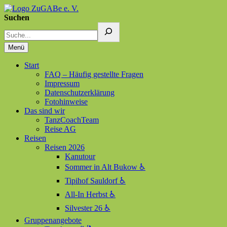
Suchen
ZuGABe e. V.
Zusammen geht alles besser
Menü
Start
FAQ – Häufig gestellte Fragen
Impressum
Datenschutzerklärung
Fotohinweise
Das sind wir
TanzCoachTeam
Reise AG
Reisen
Reisen 2026
Kanutour
Sommer in Alt Bukow ♿
Tipihof Sauldorf ♿
All-In Herbst ♿
Silvester 26 ♿
Gruppenangebote