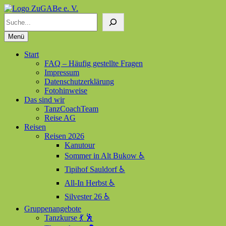
Suchen
ZuGABe e. V.
Zusammen geht alles besser
Menü
Start
FAQ – Häufig gestellte Fragen
Impressum
Datenschutzerklärung
Fotohinweise
Das sind wir
TanzCoachTeam
Reise AG
Reisen
Reisen 2026
Kanutour
Sommer in Alt Bukow ♿
Tipihof Sauldorf ♿
All-In Herbst ♿
Silvester 26 ♿
Gruppenangebote
Tanzkurse 💃 🕺