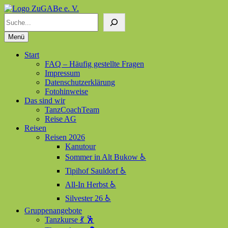
Suchen
ZuGABe e. V.
Zusammen geht alles besser
Menü
Start
FAQ – Häufig gestellte Fragen
Impressum
Datenschutzerklärung
Fotohinweise
Das sind wir
TanzCoachTeam
Reise AG
Reisen
Reisen 2026
Kanutour
Sommer in Alt Bukow ♿
Tipihof Sauldorf ♿
All-In Herbst ♿
Silvester 26 ♿
Gruppenangebote
Tanzkurse 💃 🕺