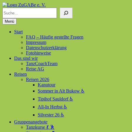
Suchen
ZuGABe e. V.
Zusammen geht alles besser
Menü
Start
FAQ – Häufig gestellte Fragen
Impressum
Datenschutzerklärung
Fotohinweise
Das sind wir
TanzCoachTeam
Reise AG
Reisen
Reisen 2026
Kanutour
Sommer in Alt Bukow ♿
Tipihof Sauldorf ♿
All-In Herbst ♿
Silvester 26 ♿
Gruppenangebote
Tanzkurse 💃 🕺