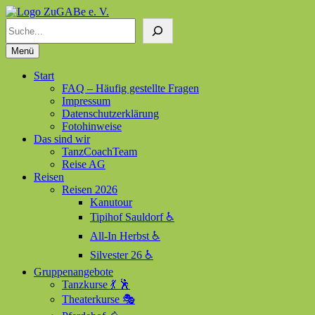
Suchen
ZuGABe e. V.
Zusammen geht alles besser
Menü
Start
FAQ – Häufig gestellte Fragen
Impressum
Datenschutzerklärung
Fotohinweise
Das sind wir
TanzCoachTeam
Reise AG
Reisen
Reisen 2026
Kanutour
Tipihof Sauldorf ♿
All-In Herbst ♿
Silvester 26 ♿
Gruppenangebote
Tanzkurse 💃 🕺
Theaterkurse 🎭