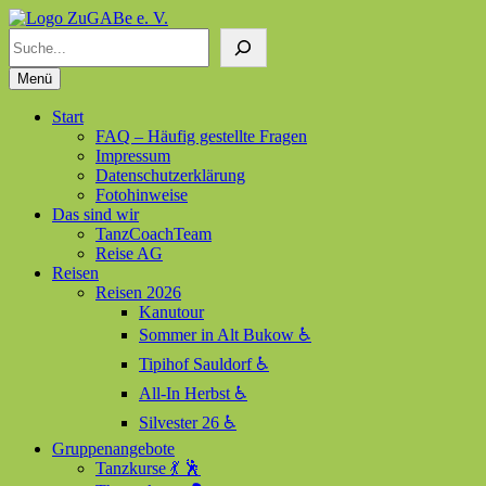
Suchen
ZuGABe e. V.
Zusammen geht alles besser
Menü
Start
FAQ – Häufig gestellte Fragen
Impressum
Datenschutzerklärung
Fotohinweise
Das sind wir
TanzCoachTeam
Reise AG
Reisen
Reisen 2026
Kanutour
Sommer in Alt Bukow ♿
Tipihof Sauldorf ♿
All-In Herbst ♿
Silvester 26 ♿
Gruppenangebote
Tanzkurse 💃 🕺