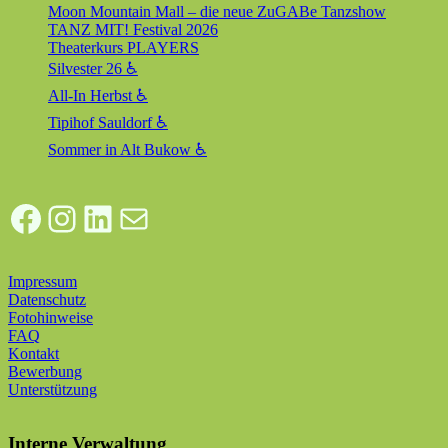
Moon Mountain Mall – die neue ZuGABe Tanzshow
TANZ MIT! Festival 2026
Theaterkurs PLAYERS
Silvester 26 ♿
All-In Herbst ♿
Tipihof Sauldorf ♿
Sommer in Alt Bukow ♿
Facebook
Instagram
LinkedIn
E-Mail
Impressum
Datenschutz
Fotohinweise
FAQ
Kontakt
Bewerbung
Unterstützung
Interne Verwaltung